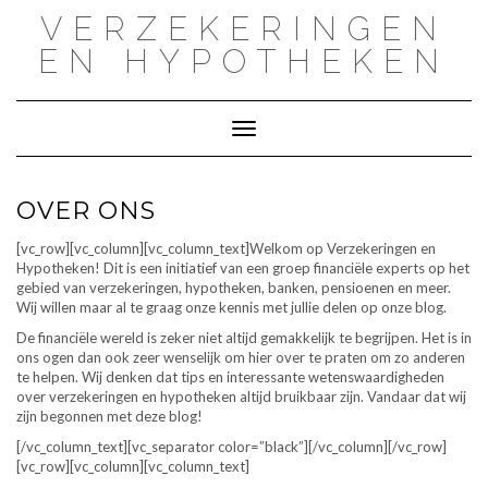
Doorgaan
VERZEKERINGEN
naar
inhoud
EN HYPOTHEKEN
Toggle navigatie
OVER ONS
[vc_row][vc_column][vc_column_text]Welkom op Verzekeringen en
Hypotheken! Dit is een initiatief van een groep financiële experts op het
gebied van verzekeringen, hypotheken, banken, pensioenen en meer.
Wij willen maar al te graag onze kennis met jullie delen op onze blog.
De financiële wereld is zeker niet altijd gemakkelijk te begrijpen. Het is in
ons ogen dan ook zeer wenselijk om hier over te praten om zo anderen
te helpen. Wij denken dat tips en interessante wetenswaardigheden
over verzekeringen en hypotheken altijd bruikbaar zijn. Vandaar dat wij
zijn begonnen met deze blog!
[/vc_column_text][vc_separator color=”black”][/vc_column][/vc_row]
[vc_row][vc_column][vc_column_text]