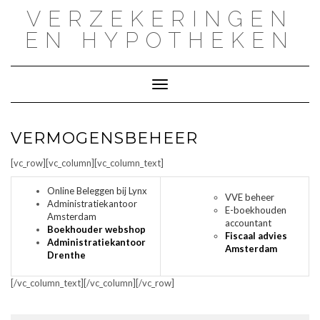
Doorgaan
VERZEKERINGEN
naar
inhoud
EN HYPOTHEKEN
Toggle navigatie
VERMOGENSBEHEER
[vc_row][vc_column][vc_column_text]
Online Beleggen bij Lynx
VVE beheer
Administratiekantoor
E-boekhouden
Amsterdam
accountant
Boekhouder webshop
Fiscaal advies
Administratiekantoor
Amsterdam
Drenthe
[/vc_column_text][/vc_column][/vc_row]